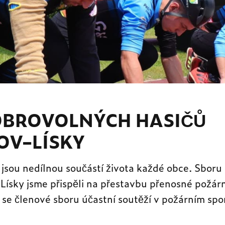
OBROVOLNÝCH HASIČŮ
OV–LÍSKY
 jsou nedílnou součástí života každé obce. Sbor
ísky jsme přispěli na přestavbu přenosné požárn
se členové sboru účastní soutěží v požárním spo