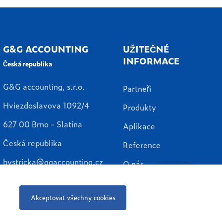
G&G ACCOUNTING
UŽITEČNÉ
INFORMACE
Česká republika
G&G accounting, s.r.o.
Partneři
Hviezdoslavova 1092/4
Produkty
627 00 Brno - Slatina
Aplikace
Česká republika
Reference
bystricka@ggaccounting.cz
O nás
Kontakty
Akceptovat všechny cookies