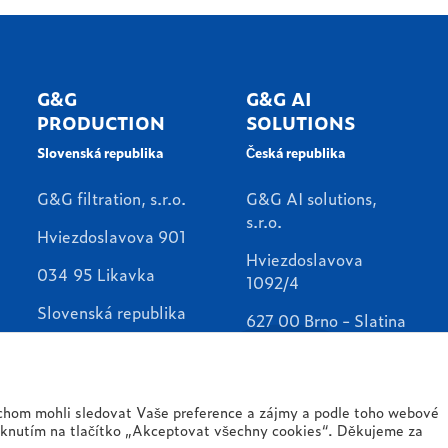
G&G
G&G AI
PRODUCTION
SOLUTIONS
Slovenská republika
Česká republika
G&G filtration, s.r.o.
G&G AI solutions,
s.r.o.
Hviezdoslavova 901
Hviezdoslavova
034 95 Likavka
1092/4
Slovenská republika
627 00 Brno - Slatina
info@ggfiltration.com
Česká republika
info@ggai.cz
chom mohli sledovat Vaše preference a zájmy a podle toho webové
iknutím na tlačítko „Akceptovat všechny cookies“. Děkujeme za