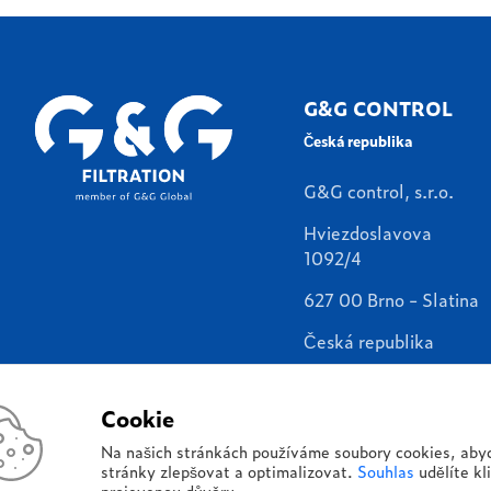
G&G CONTROL
Česká republika
G&G control, s.r.o.
Hviezdoslavova
1092/4
627 00 Brno - Slatina
Česká republika
info@ggcontrol.cz
Cookie
Na našich stránkách používáme soubory cookies, aby
stránky zlepšovat a optimalizovat.
Souhlas
udělíte kl
projevenou důvěru.