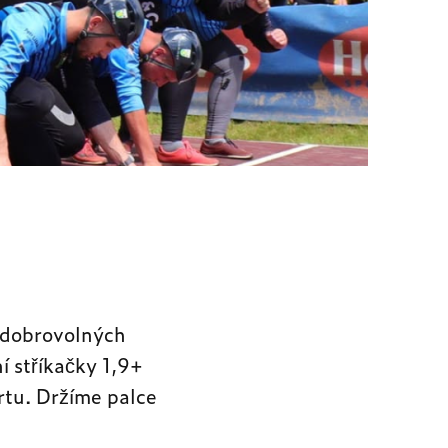
u dobrovolných
í stříkačky 1,9+
rtu. Držíme palce