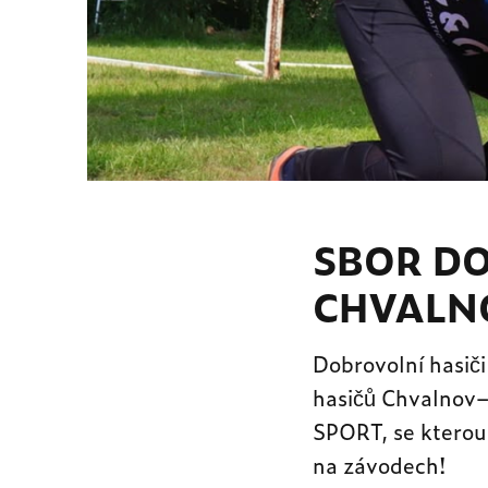
SBOR D
CHVALN
Dobrovolní hasiči
hasičů Chvalnov–L
SPORT, se kterou 
na závodech!