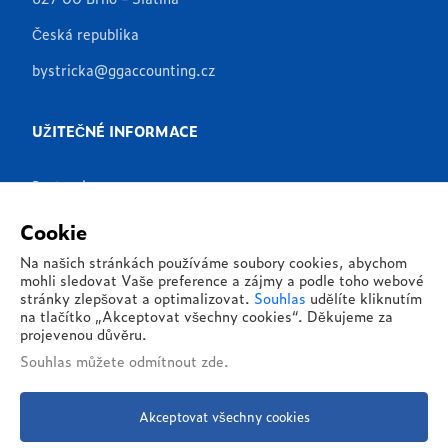
Česká republika
bystricka@ggaccounting.cz
UŽITEČNÉ INFORMACE
Partneři
Produkty
Cookie
Aplikace
Na našich stránkách používáme soubory cookies, abychom
mohli sledovat Vaše preference a zájmy a podle toho webové
Reference
stránky zlepšovat a optimalizovat.
Souhlas
udělíte kliknutím
na tlačítko „Akceptovat všechny cookies“. Děkujeme za
O nás
projevenou důvěru.
Souhlas můžete
odmítnout zde
.
Kontakty
Akceptovat všechny cookies
© 2026 - G&G Global, s.r.o. - Všechna práva vyhrazena