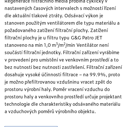
Regenerace filtračního média probíhá cyklicky v
nastavených časových intervalech s možností řízení
dle aktuální tlakové ztráty. Odsávací výkon je
stanoven použitým ventilátorem dle typu materiálu a
požadovaného zatížení filtrační plochy. Zatížení
filtrační plochy je u filtru typu G&G Patro JET
3
2
stanoveno na min 1,0 m
/m
/min Ventilátor není
součástí filtrační jednotky. Filtrační zařízení vyrábíme
v provedení pro umístění ve venkovním prostředí a to
bez nutnosti bez nutnosti zastřešení. Filtrační zařízení
dosahuje vysoké účinnosti filtrace – na 99.9%, proto
je možno přefiltrovanou vzdušninu vracet zpět do
prostoru výrobní haly. Poměr vracení vzduchu do
prostoru haly a venkovního prostředí určuje projektant
technologie dle charakteristiky odsávaného materiálu
a vzduchových poměrů výrobního objektu.