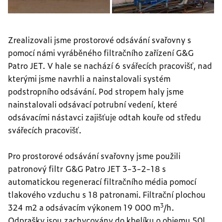
Zrealizovali jsme prostorové odsávání svařovny s
pomocí námi vyráběného filtračního zařízení G&G
Patro JET. V hale se nachází 6 svářecích pracovišť, nad
kterými jsme navrhli a nainstalovali systém
podstropního odsávání. Pod stropem haly jsme
nainstalovali odsávací potrubní vedení, které
odsávacími nástavci zajišťuje odtah kouře od středu
svářecích pracovišť.
Pro prostorové odsávání svařovny jsme použili
patronový filtr G&G Patro JET 3-3-2-18 s
automatickou regenerací filtračního média pomocí
tlakového vzduchu s 18 patronami. Filtrační plochou
3
324 m2 a odsávacím výkonem 19 000 m
/h.
Odprašky jsou zachycovány do kbelíku o objemu 50l.