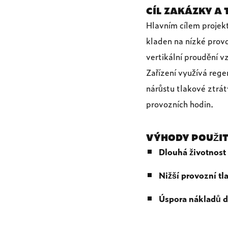
CÍL ZAKÁZKY A
Hlavním cílem projektu
kladen na nízké provo
vertikální proudění 
Zařízení využívá rege
nárůstu tlakové ztrát
provozních hodin.
VÝHODY POUŽITÍ
Dlouhá životnost 
Nižší provozní tla
Úspora nákladů d