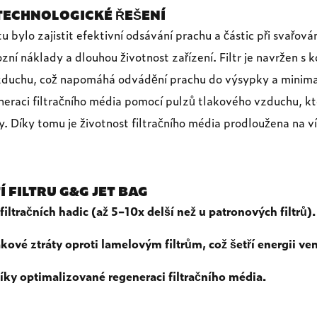
 TECHNOLOGICKÉ ŘEŠENÍ
 bylo zajistit efektivní odsávání prachu a částic při svařová
zní náklady a dlouhou životnost zařízení. Filtr je navržen s 
vzduchu, což napomáhá odvádění prachu do výsypky a minimal
neraci filtračního média pomocí pulzů tlakového vzduchu, kter
y. Díky tomu je životnost filtračního média prodloužena na 
 FILTRU G&G JET BAG
filtračních hadic (až 5–10x delší než u patronových filtrů).
kové ztráty oproti lamelovým filtrům, což šetří energii ven
íky optimalizované regeneraci filtračního média.