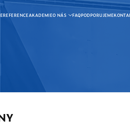
CE
REFERENCE
AKADEMIE
O NÁS
FAQ
PODPORUJEME
KONTA
NY