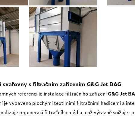
í svařovny s filtračním zařízením G&G Jet BAG
mných referencí je instalace filtračního zařízení
G&G Jet B
í je vybaveno plochými textilními filtračními hadicemi a intel
malizuje regeneraci filtračního média, což výrazně snižuje s