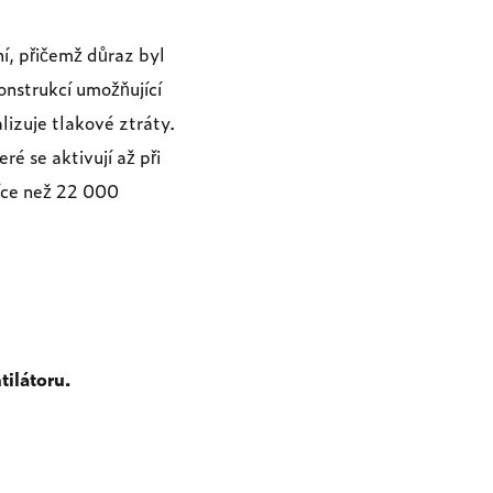
ní, přičemž důraz byl
konstrukcí umožňující
izuje tlakové ztráty.
é se aktivují až při
více než 22 000
tilátoru.