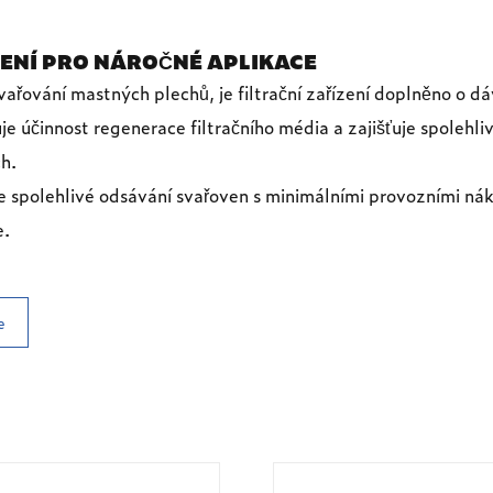
ENÍ PRO NÁROČNÉ APLIKACE
vařování mastných plechů, je filtrační zařízení doplněno o dá
e účinnost regenerace filtračního média a zajišťuje spolehliv
h.
je spolehlivé odsávání svařoven s minimálními provozními ná
e.
e