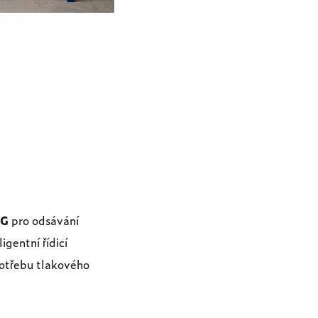
AG
pro odsávání
igentní řídicí
potřebu tlakového