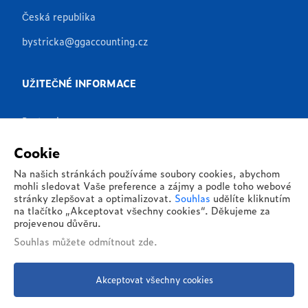
Česká republika
bystricka@ggaccounting.cz
UŽITEČNÉ INFORMACE
Partneři
Produkty
Cookie
Aplikace
Na našich stránkách používáme soubory cookies, abychom
mohli sledovat Vaše preference a zájmy a podle toho webové
Reference
stránky zlepšovat a optimalizovat.
Souhlas
udělíte kliknutím
na tlačítko „Akceptovat všechny cookies“. Děkujeme za
O nás
projevenou důvěru.
Souhlas můžete
odmítnout zde
.
Kontakty
Akceptovat všechny cookies
© 2026 - G&G Global, s.r.o. - Všechna práva vyhrazena
Zásady ochrany osobních údajů