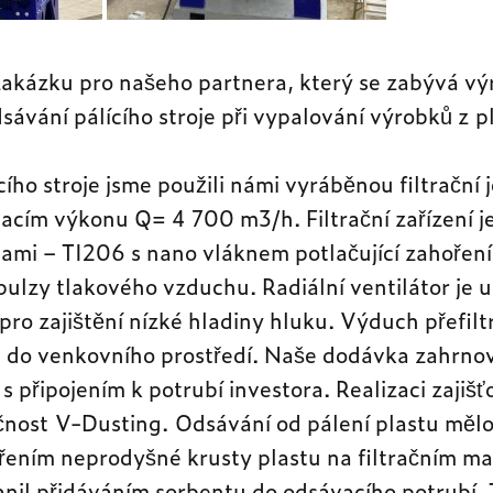
zakázku pro našeho partnera, který se zabývá vý
dsávání pálícího stroje při vypalování výrobků z p
cího stroje jsme použili námi vyráběnou filtračn
vacím výkonu Q= 4 700 m3/h. Filtrační zařízení 
nami – TI206 s nano vláknem potlačující zahoření
ulzy tlakového vzduchu. Radiální ventilátor je 
pro zajištění nízké hladiny hluku. Výduch přefil
 do venkovního prostředí. Naše dodávka zahrno
 s připojením k potrubí investora. Realizaci zajiš
čnost V-Dusting. Odsávání od pálení plastu měl
řením neprodyšné krusty plastu na filtračním ma
anil přidáváním sorbentu do odsávacího potrubí.