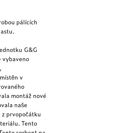
robou pálících
lastu.
í jednotku G&G
je vybaveno
,
umístěn v
trovaného
vala montáž nové
ťovala naše
o z prvopočátku
teriálu. Tento
 Tento sorbent na