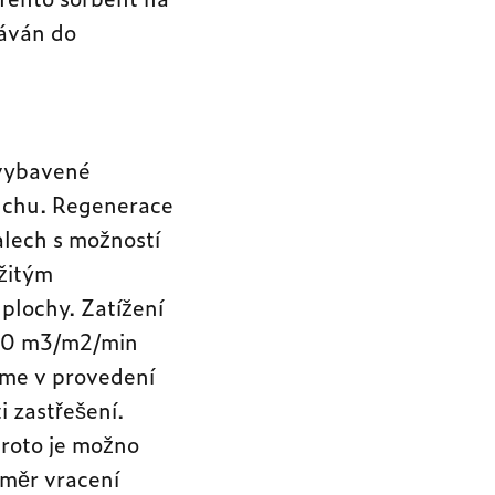
páván do
 vybavené
duchu. Regenerace
alech s možností
užitým
 plochy. Zatížení
 1,0 m3/m2/min
bíme v provedení
i zastřešení.
proto je možno
oměr vracení