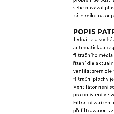
sebe navázal pla
zásobníku na odp
POPIS PA
Jedná se o suché,
automatickou reg
filtračního média
řízení dle aktuál
ventilátorem dle 
filtrační plochy 
Ventilátor není so
pro umístění ve v
Filtrační zařízen
přefiltrovanou vz