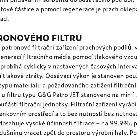
stové částice a pomocí regenerace je prach okle
ad.
TRONOVÉHO FILTRU
 patronové filtrační zařízení prachových podílů,
enerací filtračního média pomocí tlakového vz
 probíhá cyklicky v nastavených časových interv
ní tlakové ztráty. Odsávací výkon je stanoven po
typu materiálu a požadovaného zatížení filtrační
je u filtru typu G&G Patro JET stanoveno na min
učástí filtrační jednotky. Filtrační zařízení vyrá
enkovním prostředí a to bez nutnosti bez nutnost
í dosahuje vysoké účinnosti filtrace – na 99.9%, 
dušninu vracet zpět do prostoru výrobní haly. P