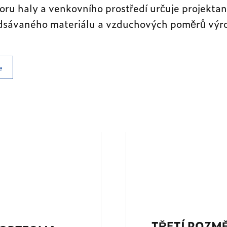
ru haly a venkovního prostředí určuje projektan
odsávaného materiálu a vzduchových poměrů výro
e
TŘETÍ ROZM