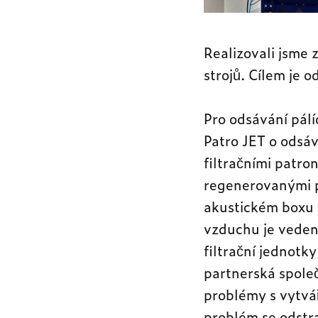
Realizovali jsme 
strojů. Cílem je o
Pro odsávání pálí
Patro JET o odsá
filtračními patro
regenerovanými p
akustickém boxu 
vzduchu je veden
filtrační jednotky
partnerská spole
problémy s vytvá
problém se odstr