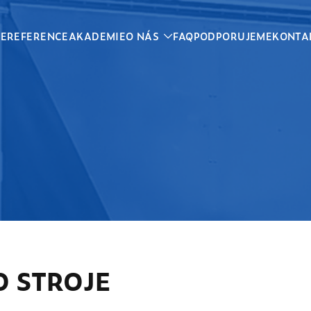
CE
REFERENCE
AKADEMIE
O NÁS
FAQ
PODPORUJEME
KONTA
O STROJE