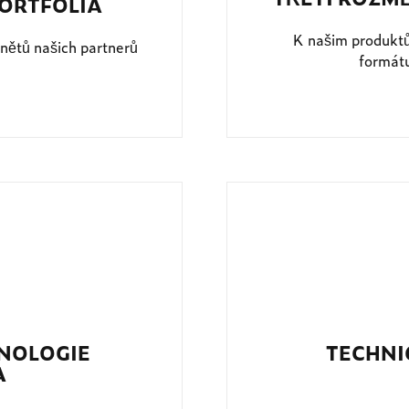
ORTFOLIA
K našim produkt
nětů našich partnerů
formátu
HNOLOGIE
TECHNI
A