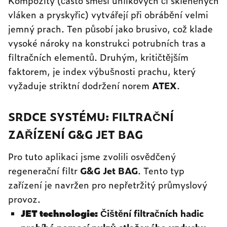
Kompozity (často směsi uhlíkových či skleněných
vláken a pryskyřic) vytvářejí při obrábění velmi
jemný prach. Ten působí jako brusivo, což klade
vysoké nároky na konstrukci potrubních tras a
filtračních elementů. Druhým, kritičtějším
faktorem, je index výbušnosti prachu, který
vyžaduje striktní dodržení norem
ATEX
.
SRDCE SYSTÉMU: FILTRAČNÍ
ZAŘÍZENÍ G&G JET BAG
Pro tuto aplikaci jsme zvolili osvědčený
regenerační filtr
G&G Jet BAG
. Tento typ
zařízení je navržen pro nepřetržitý průmyslový
provoz.
JET technologie:
Čištění filtračních hadic