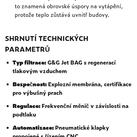
to znamená obrovské úspory na vytápění,
protože teplo zůstává uvnitř budovy.
SHRNUTÍ TECHNICKÝCH
PARAMETRŮ
Typ filtrace:
G&G Jet BAG s regenerací
tlakovým vzduchem
Bezpečnost:
Explozní membrána, certifikace
pro výbušný prach
Regulace:
Frekvenční měnič v závislosti na
podtlaku
Automatizace:
Pneumatické klapky
propojené s řízením CNC