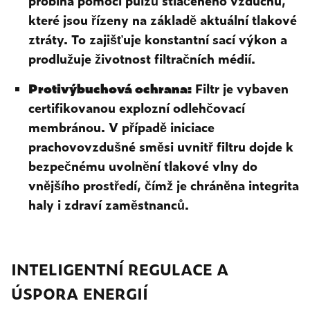
probíhá pomocí pulzů stlačeného vzduchu,
které jsou řízeny na základě aktuální tlakové
ztráty. To zajišťuje konstantní sací výkon a
prodlužuje životnost filtračních médií.
Protivýbuchová ochrana:
Filtr je vybaven
certifikovanou explozní odlehčovací
membránou. V případě iniciace
prachovovzdušné směsi uvnitř filtru dojde k
bezpečnému uvolnění tlakové vlny do
vnějšího prostředí, čímž je chráněna integrita
haly i zdraví zaměstnanců.
INTELIGENTNÍ REGULACE A
ÚSPORA ENERGIÍ