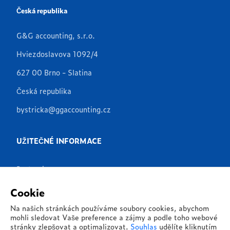
Česká republika
G&G accounting, s.r.o.
Hviezdoslavova 1092/4
627 00 Brno - Slatina
Česká republika
bystricka@ggaccounting.cz
UŽITEČNÉ INFORMACE
Partneři
Produkty
Cookie
Aplikace
Na našich stránkách používáme soubory cookies, abychom
mohli sledovat Vaše preference a zájmy a podle toho webové
Reference
stránky zlepšovat a optimalizovat.
Souhlas
udělíte kliknutím