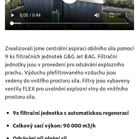
Zrealizovali jsme centrální aspiraci obilního sila pomocí
9 ks filtračních jednotek G&G Jet BAG. Filtrační
jednotky jsou v provedení pro odsávání explozního
prachu. Výduchu přefiltrovaného vzduchu jsou
vedeny do vnitřího prostoru sila. Filtry jsou vybaveny
ventily FLEX pro uvolnění explozní vlny do vnitřního
prostoru sila.
9x filtrační jednotka s automatickou regenerací
Celkový sací výkon: 90 000 m3/h
Odsávání při plnění sil