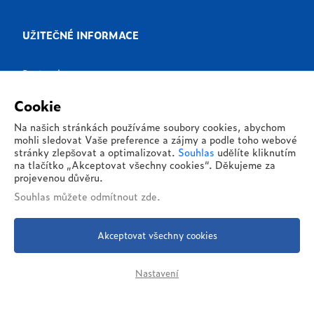
UŽITEČNÉ INFORMACE
Partneři
Produkty
Cookie
Aplikace
Na našich stránkách používáme soubory cookies, abychom
mohli sledovat Vaše preference a zájmy a podle toho webové
Reference
stránky zlepšovat a optimalizovat.
Souhlas
udělíte kliknutím
na tlačítko „Akceptovat všechny cookies“. Děkujeme za
O nás
projevenou důvěru.
Souhlas můžete
odmítnout zde
.
Kontakty
Akceptovat všechny cookies
© 2026 - G&G Global, s.r.o. - Všechna práva vyhrazena
Zásady ochrany osobních údajů
Nastavení
Webdesign by NexGen IT