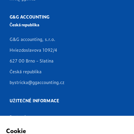
G&G ACCOUNTING
Česká republika
G&G accounting, s.r.o.
Hviezdoslavova 1092/4
627 00 Brno - Slatina
Česká republika
bystricka@ggaccounting.cz
UŽITEČNÉ INFORMACE
Partneři
Produkty
Cookie