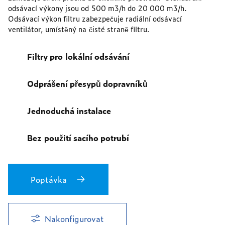
odsávací výkony jsou od 500 m3/h do 20 000 m3/h.
Odsávací výkon filtru zabezpečuje radiální odsávací
ventilátor, umístěný na čisté straně filtru.
Filtry pro lokální odsávání
Odprášení přesypů dopravníků
Jednoduchá instalace
Bez použití sacího potrubí
Poptávka
Nakonfigurovat