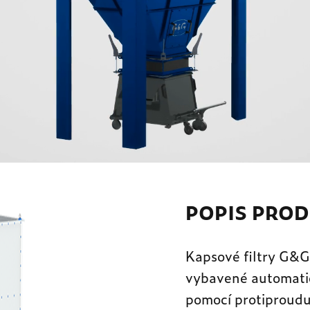
POPIS PRO
Kapsové filtry G&G 
vybavené automatic
pomocí protiproudu