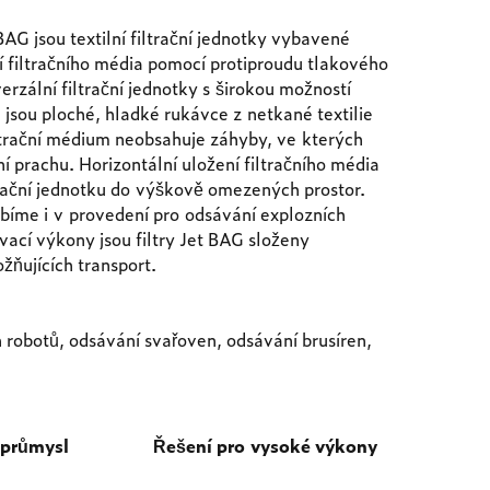
AG jsou textilní filtrační jednotky vybavené
 filtračního média pomocí protiproudu tlakového
erzální filtrační jednotky s širokou možností
m jsou ploché, hladké rukávce z netkané textilie
iltrační médium neobsahuje záhyby, ve kterých
 prachu. Horizontální uložení filtračního média
trační jednotku do výškově omezených prostor.
bíme i v provedení pro odsávání explozních
ací výkony jsou filtry Jet BAG složeny
žňujících transport.
 robotů, odsávání svařoven, odsávání brusíren,
 průmysl
Řešení pro vysoké výkony