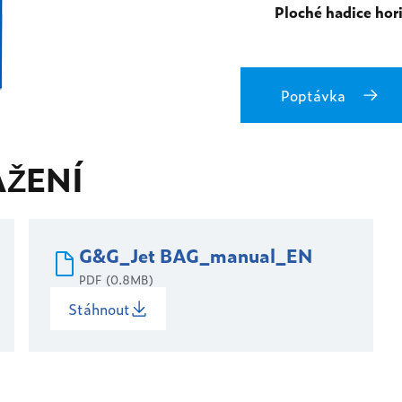
Ploché hadice hor
Poptávka
AŽENÍ
G&G_Jet BAG_manual_EN
PDF (0.8MB)
Stáhnout