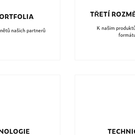
TŘETÍ ROZM
ORTFOLIA
K našim produkt
nětů našich partnerů
formátu
HNOLOGIE
TECHNI