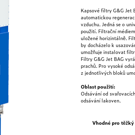
Kapsové filtry G&G Jet B
automatickou regenerací
vzduchu. Jedná se o univ
použití. Filtrační médie
uložené horizintálně. F
by docházelo k usazování
umožňuje instalovat fil
Filtry G&G Jet BAG vyrá
prachů. Pro vysoké odsáv
z jednotlivých bloků umo
Oblast použití:
Odsávání od svařovacích
odsávání lakoven.
Vhodné pro těžký