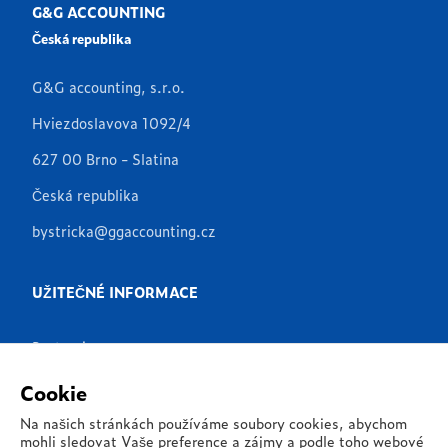
G&G ACCOUNTING
Česká republika
G&G accounting, s.r.o.
Hviezdoslavova 1092/4
627 00 Brno - Slatina
Česká republika
bystricka@ggaccounting.cz
UŽITEČNÉ INFORMACE
Partneři
Produkty
Cookie
Aplikace
Na našich stránkách používáme soubory cookies, abychom
mohli sledovat Vaše preference a zájmy a podle toho webové