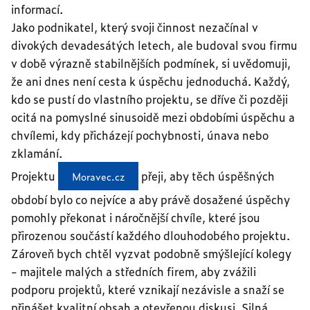
informací.
Jako podnikatel, který svoji činnost nezačínal v
divokých devadesátých letech, ale budoval svou firmu
v době výrazně stabilnějších podmínek, si uvědomuji,
že ani dnes není cesta k úspěchu jednoduchá. Každý,
kdo se pustí do vlastního projektu, se dříve či později
ocitá na pomyslné sinusoidě mezi obdobími úspěchu a
chvílemi, kdy přicházejí pochybnosti, únava nebo
zklamání.
Projektu
přeji, aby těch úspěšných
Moravec.cz
období bylo co nejvíce a aby právě dosažené úspěchy
pomohly překonat i náročnější chvíle, které jsou
přirozenou součástí každého dlouhodobého projektu.
Zároveň bych chtěl vyzvat podobně smýšlející kolegy
- majitele malých a středních firem, aby zvážili
podporu projektů, které vznikají nezávisle a snaží se
přinášet kvalitní obsah a otevřenou diskusi. Silná