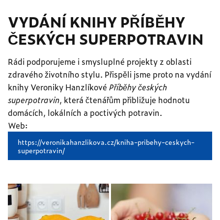
VYDÁNÍ KNIHY PŘÍBĚHY
ČESKÝCH SUPERPOTRAVIN
Rádi podporujeme i smysluplné projekty z oblasti
zdravého životního stylu. Přispěli jsme proto na vydání
knihy Veroniky Hanzlíkové
Příběhy českých
superpotravin
, která čtenářům přibližuje hodnotu
domácích, lokálních a poctivých potravin.
Web:
https://veronikahanzlikova.cz/kniha-pribehy-ceskych-
superpotravin/