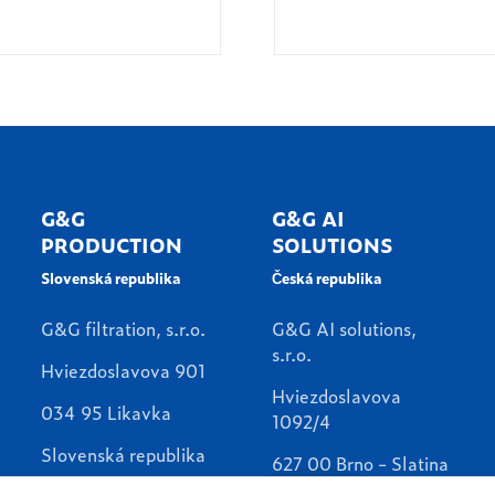
G&G
G&G AI
PRODUCTION
SOLUTIONS
Slovenská republika
Česká republika
G&G filtration, s.r.o.
G&G AI solutions,
s.r.o.
Hviezdoslavova 901
Hviezdoslavova
034 95 Likavka
1092/4
Slovenská republika
627 00 Brno - Slatina