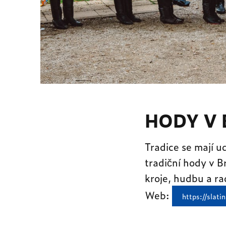
HODY V 
Tradice se mají u
tradiční hody v B
kroje, hudbu a ra
Web:
https://slatin