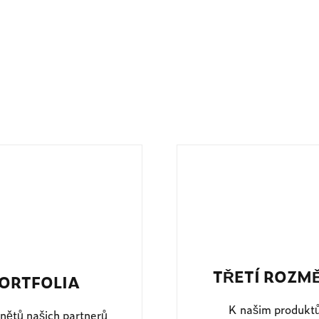
TŘETÍ ROZM
ORTFOLIA
K našim produkt
nětů našich partnerů