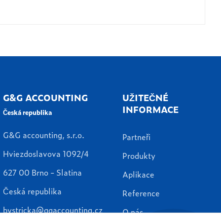
G&G ACCOUNTING
UŽITEČNÉ
INFORMACE
Česká republika
G&G accounting, s.r.o.
Partneři
Hviezdoslavova 1092/4
Produkty
627 00 Brno - Slatina
Aplikace
Česká republika
Reference
bystricka@ggaccounting.cz
O nás