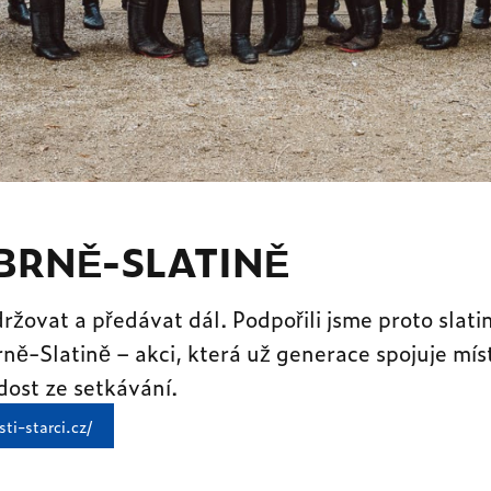
BRNĚ-SLATINĚ
držovat a předávat dál. Podpořili jsme proto slati
rně-Slatině – akci, která už generace spojuje mí
dost ze setkávání.
sti-starci.cz/