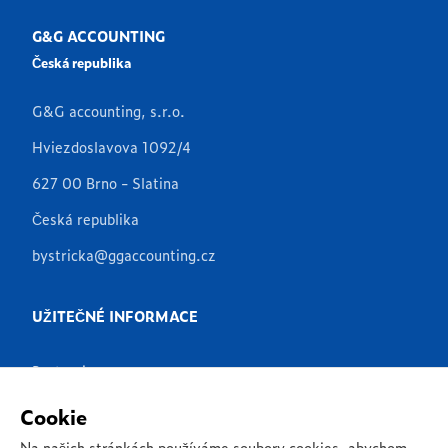
G&G ACCOUNTING
Česká republika
G&G accounting, s.r.o.
Hviezdoslavova 1092/4
627 00 Brno - Slatina
Česká republika
bystricka@ggaccounting.cz
UŽITEČNÉ INFORMACE
Partneři
Produkty
Cookie
Aplikace
Na našich stránkách používáme soubory cookies, abychom