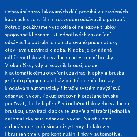
Odsávání oprav lakovaných dílů probíhá v uzavřených
kabinách s centrálním rozvodem odsávacího potrubí.
Potrubí používáme vysokotlaké nerezové trubky
spojované klipsnami. U jednotlivých zakončení
odsávacího potrubí je nainstalované pneumaticky
otevíravá uzavírací klapka. Klapka je ovládaná
odběrem tlakového vzduchu od vibrační brusky.
V okamžiku, kdy pracovník brousí, dojde
k automatickému otevření uzavírací klapky a bruska
je tímto připojena k odsávání. Připojením brusky
k odsávání automaticky filtrační systém navýší svůj
odsávací výkon. Pokud pracovník přestane brusku
používat, dojde k přerušení odběru tlakového vzduchu
bruskou, uzavírací klapka se uzavře a filtrační jednotka
automaticky sníží odsávací výkon. Navrhujeme
a dodáváme profesionální systémy do lakoven
i brusíren tmelu pro kontinuální linky v automotive,