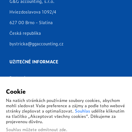
G&G accounting, s.r.o.
Hviezdoslavova 1092/4
627 00 Brno - Slatina
Česká republika
bystricka@ggaccounting.cz
UŽITEČNÉ INFORMACE
Partneři
Produkty
Cookie
Aplikace
Na našich stránkách používáme soubory cookies, abychom
mohli sledovat Vaše preference a zájmy a podle toho webové
Reference
stránky zlepšovat a optimalizovat.
Souhlas
udělíte kliknutím
na tlačítko „Akceptovat všechny cookies“. Děkujeme za
O nás
projevenou důvěru.
Souhlas můžete
odmítnout zde
.
Kontakty