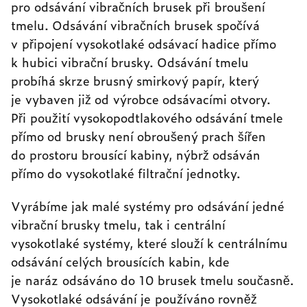
pro odsávání vibračních brusek při broušení
tmelu. Odsávání vibračních brusek spočívá
v připojení vysokotlaké odsávací hadice přímo
k hubici vibrační brusky. Odsávání tmelu
probíhá skrze brusný smirkový papír, který
je vybaven již od výrobce odsávacími otvory.
Při použití vysokopodtlakového odsávání tmele
přímo od brusky není obroušený prach šířen
do prostoru brousící kabiny, nýbrž odsáván
přímo do vysokotlaké filtrační jednotky.
Vyrábíme jak malé systémy pro odsávání jedné
vibrační brusky tmelu, tak i centrální
vysokotlaké systémy, které slouží k centrálnímu
odsávání celých brousících kabin, kde
je naráz odsáváno do 10 brusek tmelu současně.
Vysokotlaké odsávání je používáno rovněž