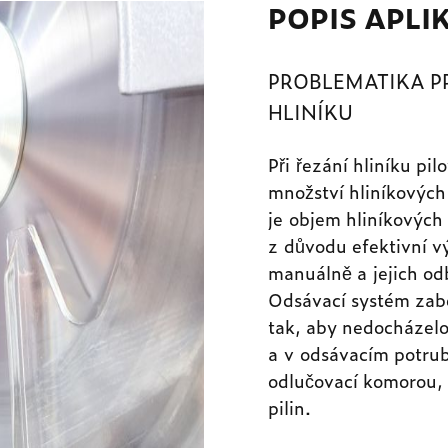
POPIS APLI
PROBLEMATIKA P
HLINÍKU
Při řezání hliníku pi
množství hliníkových
je objem hliníkových 
z důvodu efektivní vý
manuálně a jejich od
Odsávací systém zabe
tak, aby nedocházelo 
a v odsávacím potrub
odlučovací komorou, 
pilin.