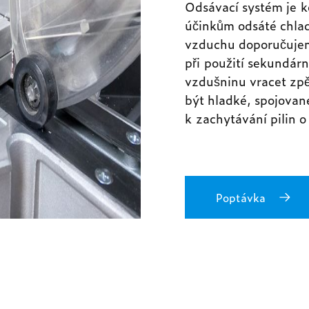
Odsávací systém je k
účinkům odsáté chlad
vzduchu doporučujeme
při použití sekundárn
vzdušninu vracet zpě
být hladké, spojovan
k zachytávání pilin o
Poptávka