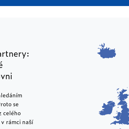
rtnery:
é
vni
hledáním
Proto se
z celého
 v rámci naší