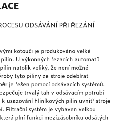
KACE
ROCESU ODSÁVÁNÍ PŘI ŘEZÁNÍ
lovými kotouči je produkováno velké
 pilin. U výkonných řezacích automatů
pilin natolik veliký, že není možné
roby tyto piliny ze stroje odebírat
běr je řešen pomocí odsávacích systémů.
zpečuje trvalý tah v odsávacím potrubí
k usazování hliníkových pilin uvnitř stroje
í. Filtrační systém je vybaven velkou
která plní funkci mezizásobníku odsátých