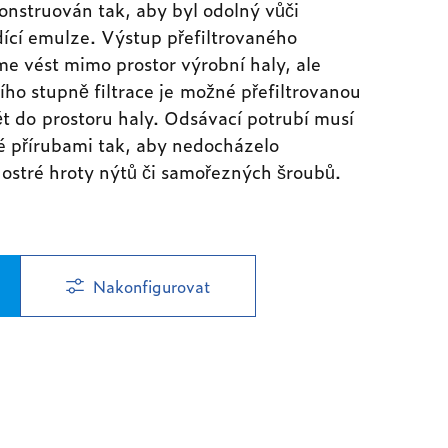
onstruován tak, aby byl odolný vůči
ící emulze. Výstup přefiltrovaného
 vést mimo prostor výrobní haly, ale
ího stupně filtrace je možné přefiltrovanou
t do prostoru haly. Odsávací potrubí musí
é přírubami tak, aby nedocházelo
 ostré hroty nýtů či samořezných šroubů.
Nakonfigurovat