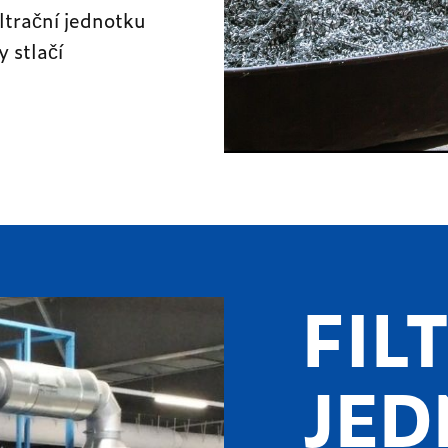
ltrační jednotku
y stlačí
FIL
JE