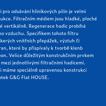
ní pro odsávání hliníkových pilin je velmi
rukce. Filtračním médiem jsou hladké, ploché
é vertikálně. Regenerace hadic probíhá
o vzduchu. Specifikem tohoto filtru
škerých vnitřních přepážek, výztuh či
ran, které by přispívaly k tvorbě klenb
pon. Velice důležitým konstrukčním prvkem
 mezi jednotlivými filtračními hadicemi.
ci máme speciálně upravenou konstrukci
dnotek G&G Flat HOUSE.