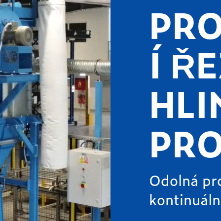
PR
Í Ř
HLI
PRO
Odolná pro
kontinuáln