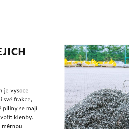
EJICH
h je vysoce
i své frakce,
piliny se mají
vořit klenby.
u měrnou