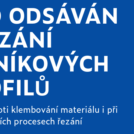
O ODSÁVÁN
EZÁNÍ
NÍKOVÝCH
FILŮ
ti klembování materiálu i při
ích procesech řezání