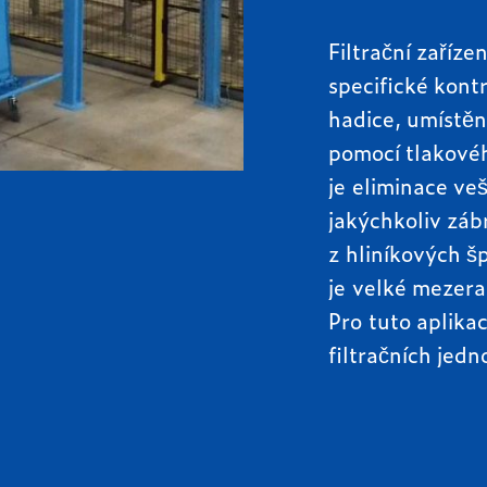
Filtrační zaříze
specifické kont
hadice, umístěn
pomocí tlakovéh
je eliminace ve
jakýchkoliv záb
z hliníkových š
je velké mezera
Pro tuto aplika
filtračních je