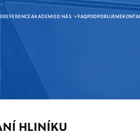
CE
REFERENCE
AKADEMIE
O NÁS
FAQ
PODPORUJEME
KONTA
NÍ HLINÍKU