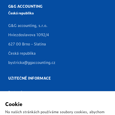
G&G ACCOUNTING
Česká republika
G&G accounting, s.r.o.
Hviezdoslavova 1092/4
627 00 Brno - Slatina
Česká republika
bystricka@ggaccounting.cz
UŽITEČNÉ INFORMACE
Partneři
Produkty
Cookie
Aplikace
Na našich stránkách používáme soubory cookies, abychom