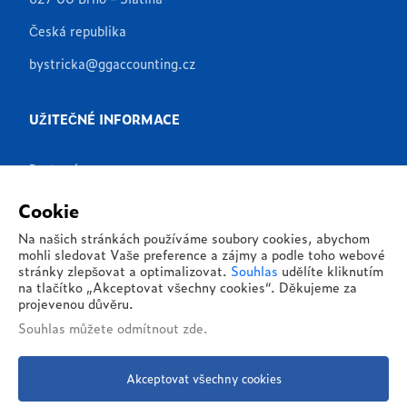
Česká republika
bystricka@ggaccounting.cz
UŽITEČNÉ INFORMACE
Partneři
Produkty
Cookie
Aplikace
Na našich stránkách používáme soubory cookies, abychom
mohli sledovat Vaše preference a zájmy a podle toho webové
Reference
stránky zlepšovat a optimalizovat.
Souhlas
udělíte kliknutím
na tlačítko „Akceptovat všechny cookies“. Děkujeme za
O nás
projevenou důvěru.
Souhlas můžete
odmítnout zde
.
Kontakty
Akceptovat všechny cookies
© 2026 - G&G Global, s.r.o. - Všechna práva vyhrazena