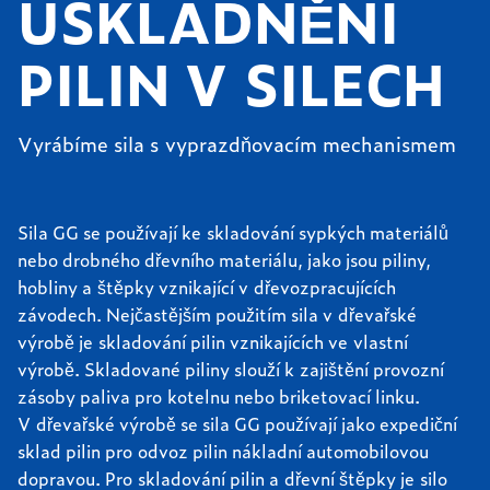
USKLADNĚNÍ
PILIN V SILECH
Vyrábíme sila s vyprazdňovacím mechanismem
Sila GG se používají ke skladování sypkých materiálů
nebo drobného dřevního materiálu, jako jsou piliny,
hobliny a štěpky vznikající v dřevozpracujících
závodech. Nejčastějším použitím sila v dřevařské
výrobě je skladování pilin vznikajících ve vlastní
výrobě. Skladované piliny slouží k zajištění provozní
zásoby paliva pro kotelnu nebo briketovací linku.
V dřevařské výrobě se sila GG používají jako expediční
sklad pilin pro odvoz pilin nákladní automobilovou
dopravou. Pro skladování pilin a dřevní štěpky je silo