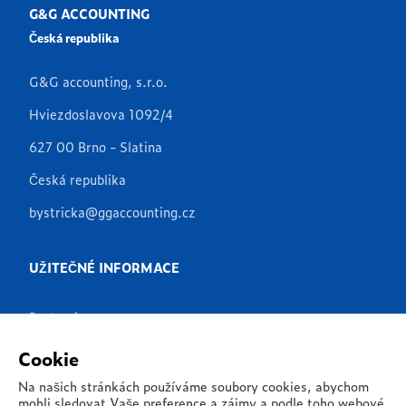
G&G ACCOUNTING
Česká republika
G&G accounting, s.r.o.
Hviezdoslavova 1092/4
627 00 Brno - Slatina
Česká republika
bystricka@ggaccounting.cz
UŽITEČNÉ INFORMACE
Partneři
Produkty
Cookie
Aplikace
Na našich stránkách používáme soubory cookies, abychom
mohli sledovat Vaše preference a zájmy a podle toho webové