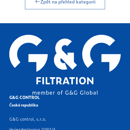
Zpět na přehled kategorií
G&G CONTROL
Česká republika
G&G control, s.r.o.
Hviezdoslavova 1092/4