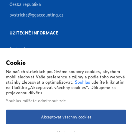
Česká republika
bystricka@ggaccounting.cz
UŽITEČNÉ INFORMACE
Partneři
Produkty
Cookie
Aplikace
Na našich stránkách používáme soubory cookies, abychom
mohli sledovat Vaše preference a zájmy a podle toho webové
Reference
stránky zlepšovat a optimalizovat.
Souhlas
udělíte kliknutím
na tlačítko „Akceptovat všechny cookies“. Děkujeme za
O nás
projevenou důvěru.
Souhlas můžete
odmítnout zde
.
Kontakty
Akceptovat všechny cookies
© 2026 - G&G Global, s.r.o. - Všechna práva vyhrazena
Zásady ochrany osobních údajů